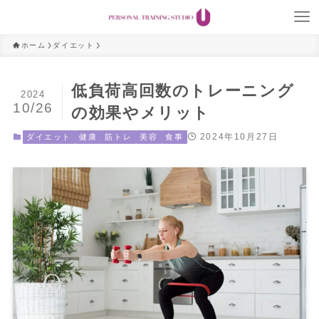
ホーム
ダイエット
低負荷高回数のトレーニング
2024
10/26
の効果やメリット
2024年10月27日
ダイエット
健康
筋トレ
美容
食事