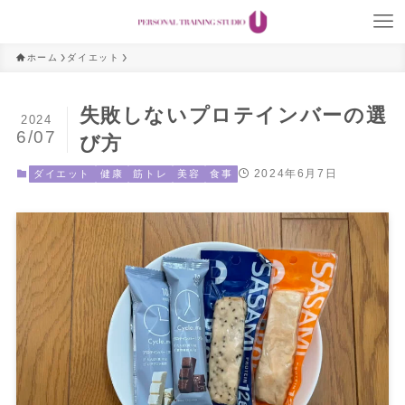
ホーム
ダイエット
失敗しないプロテインバーの選
2024
6/07
び方
2024年6月7日
ダイエット
健康
筋トレ
美容
食事