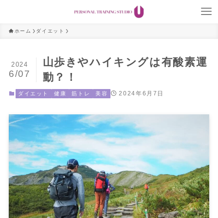
ホーム
ダイエット
山歩きやハイキングは有酸素運
2024
6/07
動？！
2024年6月7日
ダイエット
健康
筋トレ
美容