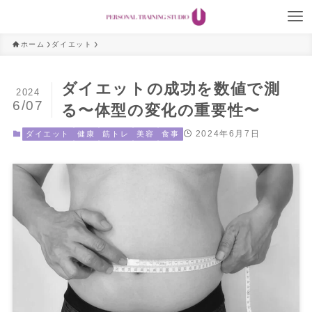
ホーム
ダイエット
ダイエットの成功を数値で測
2024
6/07
る〜体型の変化の重要性〜
2024年6月7日
ダイエット
健康
筋トレ
美容
食事