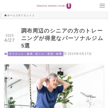
ホーム
ダイエット
調布周辺のシニアの方のトレー
2025
ニングが得意なパーソナルジム
4/27
5選
2025年4月27日
ダイエット
健康
筋トレ
美容
食事