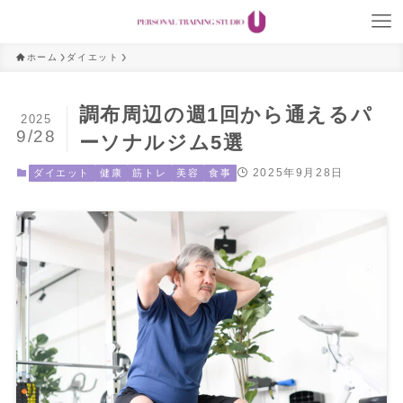
ホーム
ダイエット
調布周辺の週1回から通えるパ
2025
9/28
ーソナルジム5選
2025年9月28日
ダイエット
健康
筋トレ
美容
食事