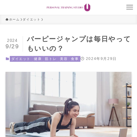
ホーム
ダイエット
バーピージャンプは毎日やって
2024
9/29
もいいの？
2024年9月29日
ダイエット
健康
筋トレ
美容
食事