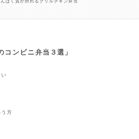
たんぱく質が摂れるグリルチキン弁当
のコンビニ弁当３選」
ない
いう方